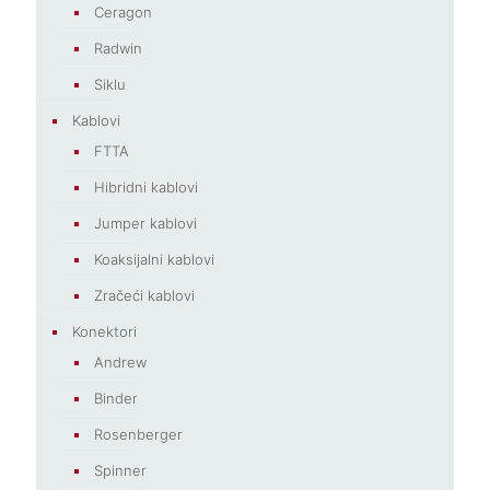
Ceragon
Radwin
Siklu
Kablovi
FTTA
Hibridni kablovi
Jumper kablovi
Koaksijalni kablovi
Zračeći kablovi
Konektori
Andrew
Binder
Rosenberger
Spinner