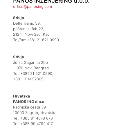
PANOS INŽENJERING d.o.o.
office@panosing.com
Srbija
Delfe Ivanić 59,
poštanski fah 22,
21241 Novi Sad, Kać
Tel/fax: +381 21 621 0990
Srbija
Jurija Gagarina 20b
11070 Novi Beograd
Tel. +381 21 621 0990,
+381 11 4057865
Hrvatska
PANOS ING d.o.o
Radnička cesta 39
10000 Zagreb, Hrvatska
Tel. +385 91 4678 878
Tel. +385 99 4792 417