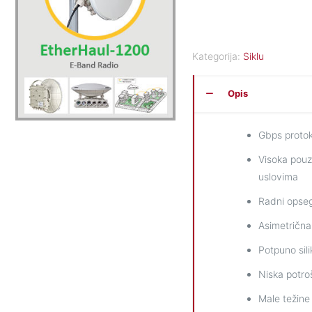
Kategorija:
Siklu
Opis
Gbps protok
Visoka pou
uslovima
Radni opse
Asimetrična
Potpuno sili
Niska potro
Male težine 