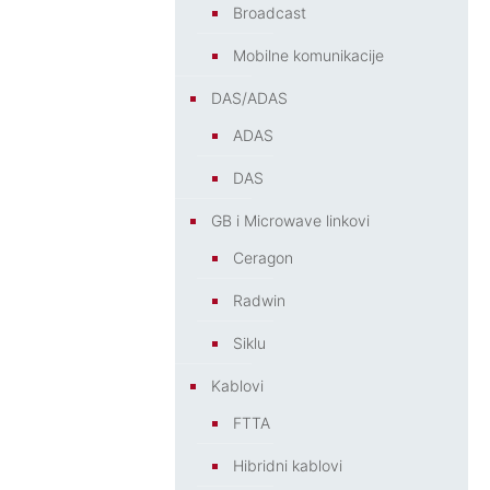
Broadcast
Mobilne komunikacije
DAS/ADAS
ADAS
DAS
GB i Microwave linkovi
Ceragon
Radwin
Siklu
Kablovi
FTTA
Hibridni kablovi