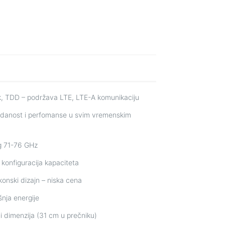
, TDD – podržava LTE, LTE-A komunikaciju
zdanost i perfomanse u svim vremenskim
g 71-76 GHz
 konfiguracija kapaciteta
konski dizajn – niska cena
šnja energije
i dimenzija (31 cm u prečniku)