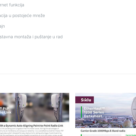
rnet funkcija
acija u postojeće mreže
ajn
ostavna montaža i puštanje u rad