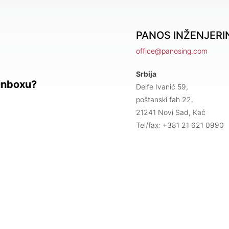
PANOS INŽENJERIN
office@panosing.com
Srbija
 inboxu?
Delfe Ivanić 59,
poštanski fah 22,
21241 Novi Sad, Kać
Tel/fax: +381 21 621 0990