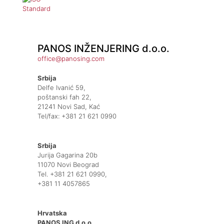
PANOS INŽENJERING d.o.o.
office@panosing.com
Srbija
Delfe Ivanić 59,
poštanski fah 22,
21241 Novi Sad, Kać
Tel/fax: +381 21 621 0990
Srbija
Jurija Gagarina 20b
11070 Novi Beograd
Tel. +381 21 621 0990,
+381 11 4057865
Hrvatska
PANOS ING d.o.o