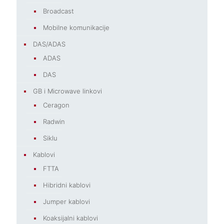
Broadcast
Mobilne komunikacije
DAS/ADAS
ADAS
DAS
GB i Microwave linkovi
Ceragon
Radwin
Siklu
Kablovi
FTTA
Hibridni kablovi
Jumper kablovi
Koaksijalni kablovi